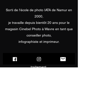
Sorti de l'école de photo IATA de Namur en
2000,
je travaille depuis bientôt 20 ans pour le
magasin Cinebel Photo à Wavre en tant que
conseiller photo,
infographiste et imprimeur.
J'aime autant le coté artistique de la prise
de vue que le défi technique du post
traitement.
Je propose les services suivants:
- Reportage mariage
- Photo studio
- Cours individuels de photo/vidéo